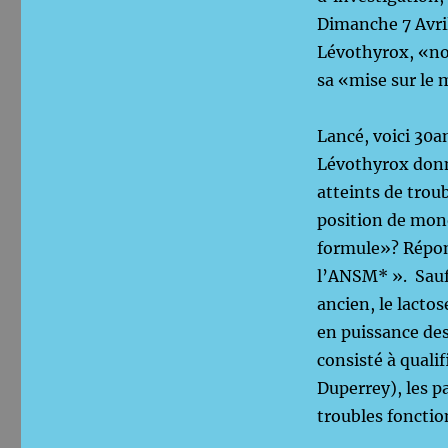
Dimanche 7 Avril
Lévothyrox, «nou
sa «mise sur le 
Lancé, voici 30
Lévothyrox donna
atteints de trou
position de mono
formule»? Répon
l’ANSM* ». Sauf 
ancien, le lacto
en puissance des
consisté à quali
Duperrey), les p
troubles fonctio