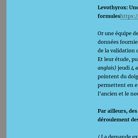
Levothyrox: Une 
formules
https:
Or une équipe de
données fournies
de la validation
Et leur étude, p
anglais)
jeudi 4 
pointent du doig
permettent en ef
l’ancien et le n
Par ailleurs, de
déroulement des
/ La demande ex