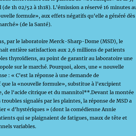
 (de 1h 02/52 à 1h18). L’émission a réservé 16 minutes a
velle formule», aux effets négatifs qu’elle a généré dès
marché» (de la Santé).
ans, par le laboratoire Merck-Sharp-Dome (MSD), le
it entière satisfaction aux 2,6 millions de patients
bles thyroïdiens, au point de garantir au laboratoire une
pole sur le marché. Pourquoi, alors, une « nouvelle
se : « C’est la réponse à une demande de
que la «nouvelle formule», substitue à l’excipient
se, de l‘acide citrique et du mannitol**.Devant la montée
 troubles signalés par les plaintes, la réponse de MSD a
fier « d’hystériques » (dont la comédienne Annie
atients qui se plaignaient de fatigues, maux de tête et
nnels variables.