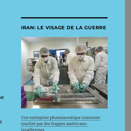
IRAN: LE VISAGE DE LA GUERRE
sa
Une entreprise pharmaceutique iranienne
e
touchée par des frappes américano-
israéliennes