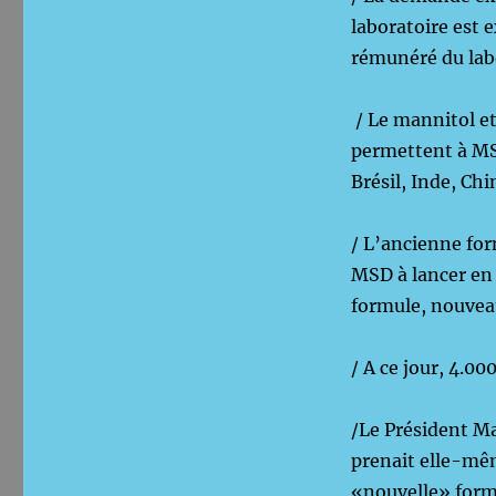
laboratoire est
rémunéré du lab
/ Le mannitol et
permettent à MS
Brésil, Inde, Ch
/ L’ancienne for
MSD à lancer en 
formule, nouvea
/ A ce jour, 4.0
/Le Président Ma
prenait elle-mêm
«nouvelle» form