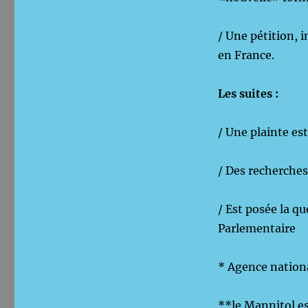
/ Une pétition, 
en France.
Les suites :
/ Une plainte es
/ Des recherches
/ Est posée la q
Parlementaire
* Agence nationa
**le Mannitol est