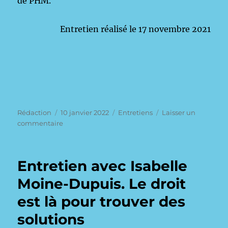
de PHM.
Entretien réalisé le 17 novembre 2021
Auteur
Publié
Catégories
Rédaction
10 janvier 2022
Entretiens
Laisser un
le
sur
commentaire
Entretien
avec
Vladimir
Entretien avec Isabelle
Nieddu:
Construction
Moine-Dupuis. Le droit
du
est là pour trouver des
concept
de
solutions
médicament