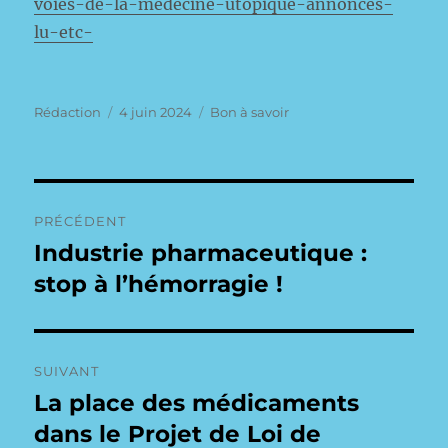
voies-de-la-medecine-utopique-annonces-
lu-etc-
Auteur
Publié
Catégories
Rédaction
4 juin 2024
Bon à savoir
le
Navigation
PRÉCÉDENT
de
Industrie pharmaceutique :
Publication
précédente :
stop à l’hémorragie !
l’article
SUIVANT
La place des médicaments
Publication
suivante :
dans le Projet de Loi de