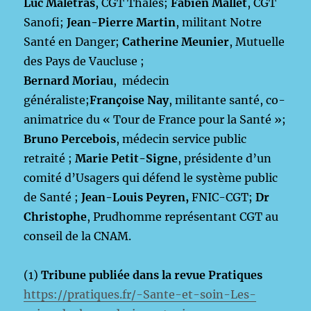
Luc Maletras
, CGT Thalès;
Fabien Mallet
, CGT
Sanofi;
Jean-Pierre Martin
, militant Notre
Santé en Danger;
Catherine Meunier
, Mutuelle
des Pays de Vaucluse ;
Bernard Moriau
, médecin
généraliste;
Françoise Nay
, militante santé, co-
animatrice du « Tour de France pour la Santé »;
Bruno Percebois
, médecin service public
retraité ;
Marie Petit-Signe
, présidente d’un
comité d’Usagers qui défend le système public
de Santé ;
Jean-Louis Peyren,
FNIC-CGT;
Dr
Christophe
, Prudhomme représentant CGT au
conseil de la CNAM.
(1)
Tribune publiée dans la revue Pratiques
https://pratiques.fr/-Sante-et-soin-Les-