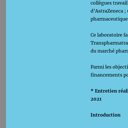
collègues travail
d’AstraZeneca ; 
pharmaceutiques
Ce laboratoire fa
Transpharmatrad
du marché phar
Parmi les object
financements pou
*
Entretien réal
2021
Introduction