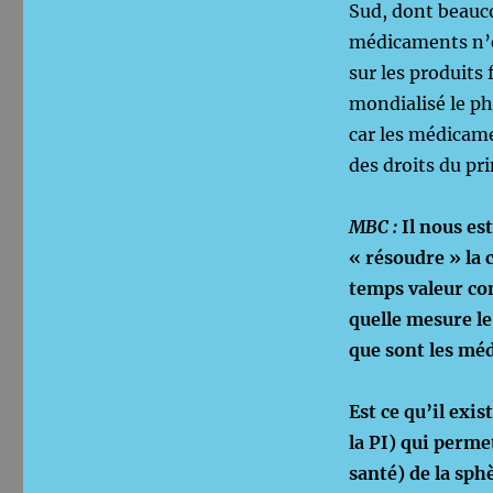
Sud, dont beauco
médicaments n’es
sur les produits
mondialisé le p
car les médicame
des droits du pri
MBC :
Il nous es
« résoudre » la
temps valeur co
quelle mesure le
que sont les mé
Est ce qu’il exi
la PI) qui perme
santé) de la sph