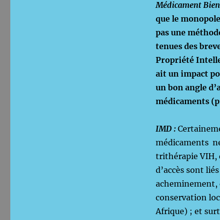
Médicament Bie
que le monopole
pas une méthode
tenues des breve
Propriété Intell
ait un impact po
un bon angle d’
médicaments (pr
IMD :
Certaineme
médicaments ne 
trithérapie VIH,
d’accès sont lié
acheminement, c
conservation loc
Afrique) ; et su