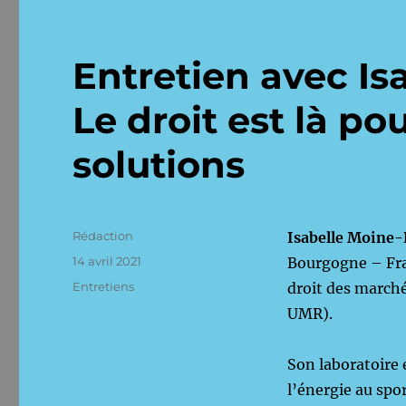
Entretien avec Is
Le droit est là po
solutions
Auteur
Rédaction
Isabelle Moine
Publié
14 avril 2021
Bourgogne – Fran
le
Catégories
Entretiens
droit des march
UMR).
Son laboratoire 
l’énergie au spor