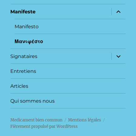
ouvrir
Manifeste
le
sous-
menu
Manifesto
Μανιφέστο
ouvrir
Signataires
le
sous-
menu
Entretiens
Articles
Qui sommes nous
Medicament bien commun
Mentions légales
Fièrement propulsé par WordPress