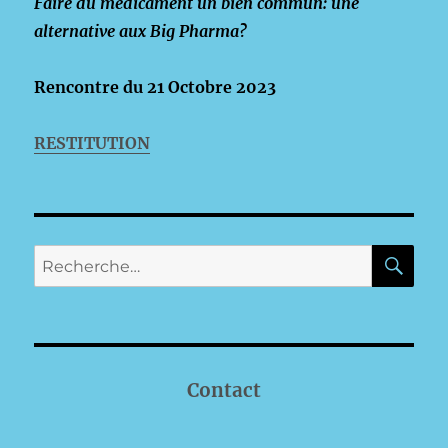
Faire du médicament un bien commun: une
alternative aux Big Pharma?
Rencontre du 21 Octobre 2023
RESTITUTION
RE
Recherche
pour :
Contact