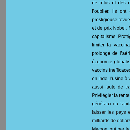
de refus et des c
l’oublier, ils on
prestigieuse revu
et de prix Nobel. M
capitalisme. Proté
limiter la vacci
prolongé de l’aér
économie globalis
vaccins inefficac
en Inde, l’usine à 
aussi faute de tr
Privilégier la rent
généraux du capit
laisser les pays
milliards de dolla
Macron, qui par tr