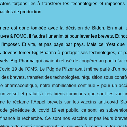
 Alors forçons les à transférer les technologies et imposons 
pacités de production.
rière est donc tombée avec la décision de Biden. En mai, 
vre à l’OMC. Il faudra l’unanimité pour lever les brevets. Et not
 l’imposer. Et vite, et pas pays par pays. Mais ce n’est que 
 devons forcer Big Pharma à partager ses technologies, et p
vets. Big Pharma qui
avaient refusé de coopérer au pool d’acc
Covid 19 de l’OMS. Le Pdg de Pfizer avait même parlé d’un no
des brevets, transfert des technologies, réquisition sous contrô
trie pharmaceutique, notre mobilisation continue « pour un acc
f, universel et gratuit à ces biens communs que sont les vacci
e le réclame l’Appel brevets sur les vaccins anti-covid Sto
code génétique du covid 19 est public, ce sont les subventio
 financé la recherche. Ce sont nos vaccins et pas leurs brevet
litique de santé communautaire, qui vise à construire les gest