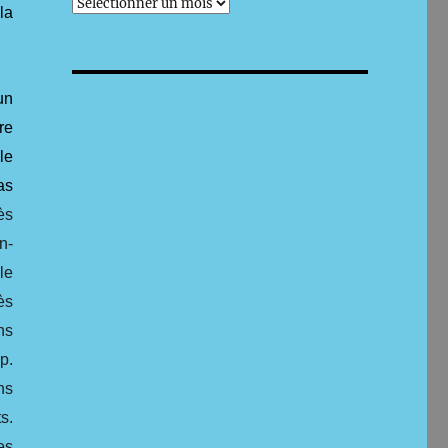
archives
la
un
re
le
as
ès
n-
le
ès
ns
p.
ns
s.
es