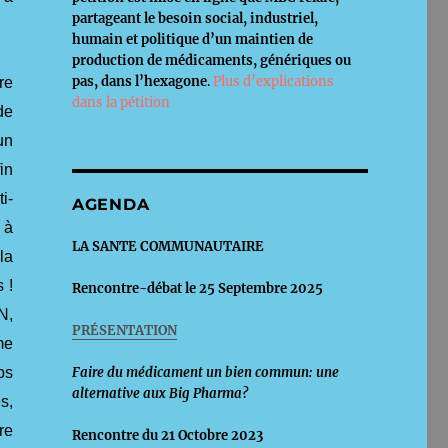
partageant le besoin social, industriel,
humain et politique d’un maintien de
production de médicaments, génériques ou
pas, dans l’hexagone
.
Plus d’explications
re
dans la pétition
de
un
in
i-
AGENDA
 à
LA SANTE COMMUNAUTAIRE
la
 !
Rencontre-débat le 25 Septembre 2025
N,
PRÉSENTATION
me
Faire du médicament un bien commun: une
ps
alternative aux Big Pharma?
s,
re
Rencontre du 21 Octobre 2023