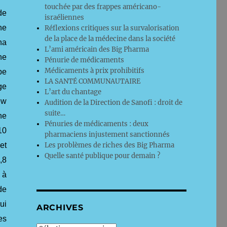
touchée par des frappes américano-
de
israéliennes
ne
Réflexions critiques sur la survalorisation
de la place de la médecine dans la société
na
L’ami américain des Big Pharma
ne
Pénurie de médicaments
Médicaments à prix prohibitifs
pe
LA SANTÉ COMMUNAUTAIRE
ge
L’art du chantage
ew
Audition de la Direction de Sanofi : droit de
suite…
ne
Pénuries de médicaments : deux
10
pharmaciens injustement sanctionnés
Les problèmes de riches des Big Pharma
et
Quelle santé publique pour demain ?
,8
 à
de
ui
ARCHIVES
es