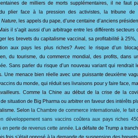
entaines de milliers de morts supplémentaires, il ne faut p
t du plier face à la pression des activistes, la tribune de 
e
Nature
, les appels du pape, d’une centaine d’anciens présiden
ais il s’agit aussi d’un arbitrage entre les différents secteurs 
ger les brevets du capitalisme vaccinal, sa profitabilité à 25%, 
nation aux pays les plus riches? Avec le risque d’un bloca
ien, du tourisme, du commerce mondial, des profits, dans u
ée. Sans parler du risque d’un nouveau variant qui rendrait l
es. Une menace bien réelle avec une puissante deuxième vag
vaccins du monde, qui réduit ses livraisons pour y faire face, ma
availleurs. Comme la Chine au début de la crise de la covi
e de situation de Big Pharma ou arbitrer en faveur des intérêts pl
alisme. Selon l
a Chambre de commerce internationale, le fait 
 en développement sans vaccins coûtera aux pays riches 45
rs en perte de revenus cette année.
La défaite de Trump a tranch
ois fois s’était opposé à la demande de suspension des brevets