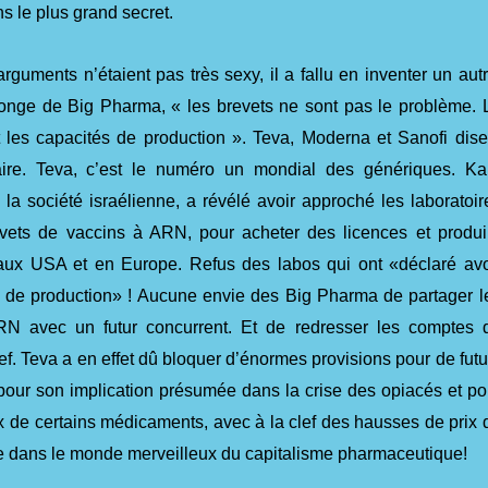
s le plus grand secret.
uments n’étaient pas très sexy, il a fallu en inventer un autr
nge de Big Pharma, « les brevets ne sont pas le problème. 
 les capacités de production ». Teva, Moderna et Sanofi dise
raire. Teva, c’est le numéro un mondial des génériques. Ka
la société israélienne, a révélé avoir approché les laboratoir
vets de vaccins à ARN, pour acheter des licences et produi
aux USA et en Europe. Refus des labos qui ont «déclaré avo
 de production» ! Aucune envie des Big Pharma de partager l
RN avec un futur concurrent. Et de redresser les comptes 
f. Teva a en effet dû bloquer d’énormes provisions pour de futu
our son implication présumée dans la crise des opiacés et po
ix de certains médicaments, avec à la clef des hausses de prix 
dans le monde merveilleux du capitalisme pharmaceutique!