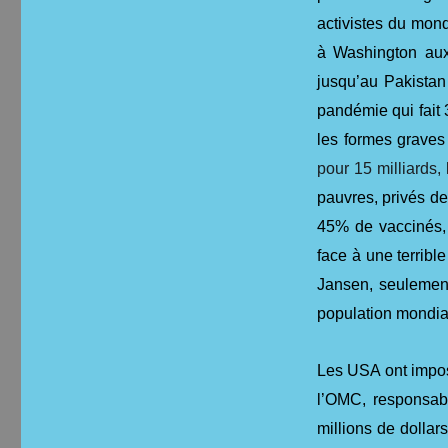
activistes du mon
à Washington aux 
jusqu’au Pakista
pandémie qui fait 
les formes graves 
pour 15 milliards,
pauvres, privés de
45% de vaccinés, 
face à une terribl
Jansen, seulement
population mondia
Les USA ont imposé
l’OMC, responsab
millions de dolla