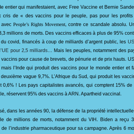
de entier qui manifestaient, avec Free Vaccine et Bernie Sande
cris de « des vaccins pour le peuple, pas pour les profits
n avec
People’s Rights Movement
, contre ce scandale absolu. U
3,3 millions de morts. Des vaccins efficaces à plus de 95% cont
du covid, financés à coup de milliards d’argent public, les
U
 l’UE pour 2,5 milliards…
Mais les peuples, notamment des pa
 vaccins pour cause de brevets, de pénurie et de prix hauts. U
mais l’Inde qui produit des vaccins pour le monde entier et fa
e deuxième vague 9,7%. L’Afrique du Sud, qui produit les vacci
 0,6% ! Les pays capitalistes avancés, qui comptent 15% de 
le, réservent 95% des vaccins à ARN. Apartheid vaccinal.
, dans les années 90, la défense de la propriété intellectuelle
le de millions de morts, notamment du VIH. Biden a reçu 3
rs de l’industrie pharmaceutique pour sa campagne. Après 6 mo