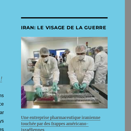
IRAN: LE VISAGE DE LA GUERRE
!
ns
ce
ar
Une entreprise pharmaceutique iranienne
ys
touchée par des frappes américano-
es
israéliennes