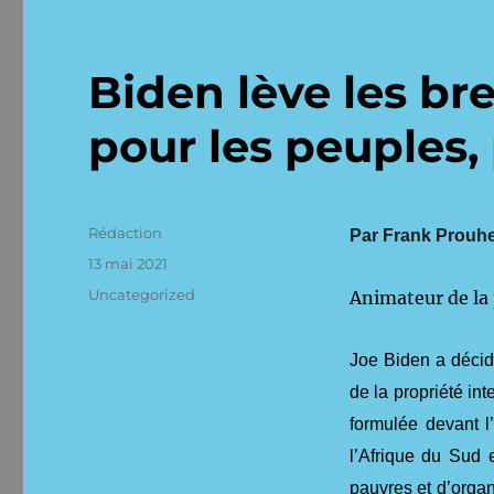
Biden lève les br
pour les peuples, 
Auteur
Rédaction
Par Frank Prouh
Publié
13 mai 2021
le
Catégories
Uncategorized
Animateur de la 
Joe Biden a décid
de la propriété in
formulée devant 
l’Afrique du Sud 
pauvres et d’organi