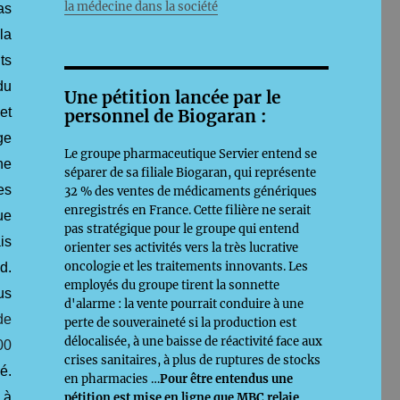
la médecine dans la société
as
la
ts
du
Une pétition lancée par le
et
personnel de Biogaran :
ge
Le groupe pharmaceutique Servier entend se
ne
séparer de sa filiale Biogaran, qui représente
es
32 % des ventes de médicaments génériques
enregistrés en France. Cette filière ne serait
ue
pas stratégique pour le groupe qui entend
is
orienter ses activités vers la très lucrative
oncologie et les traitements innovants. Les
d.
employés du groupe tirent la sonnette
us
d'alarme : la vente pourrait conduire à une
de
perte de souveraineté si la production est
délocalisée, à une baisse de réactivité face aux
00
crises sanitaires, à plus de ruptures de stocks
é.
en pharmacies …
Pour être entendus une
 à
pétition est mise en ligne que MBC relaie,