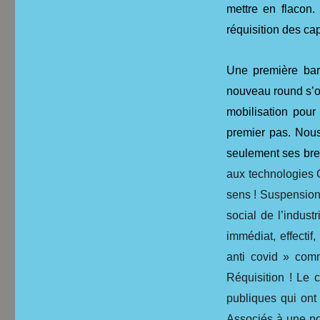
mettre en flacon.
réquisition des ca
Une première bar
nouveau round s’ou
mobilisation pour
premier pas. Nous
seulement ses bre
aux technologies 
sens ! Suspension 
social de l’indus
immédiat, effecti
anti covid » comm
Réquisition ! Le 
publiques qui ont
Associés à une po