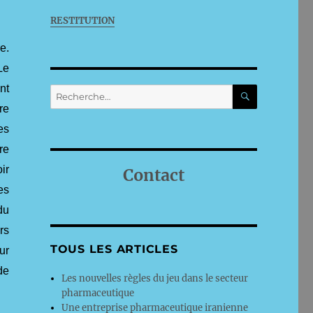
RESTITUTION
e.
Le
RECHERC
nt
Recherche
pour :
re
es
re
ir
Contact
es
du
rs
TOUS LES ARTICLES
ur
de
Les nouvelles règles du jeu dans le secteur
pharmaceutique
Une entreprise pharmaceutique iranienne