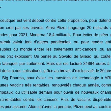
.
ceutique est vent debout contre cette proposition, pour défend
tion crée par ses brevets. Ainsi Pfizer engrange 20 milliards 
des pour 2021, Moderna 18,4 milliards. Pour éviter de créer 
ourrait valoir lors d’autres pandémies, ou pour rendre enf
uples du monde entier les traitements anti-cancers, ou ant
 les prix explosent. On pense au Sovaldi de Gilead, qui coûte
 fabriquer par traitement. Mais qui est facturé 24894 euros à 
t donc à nos cotisations, grâce au brevet d’exclusivité de 20 ans
 Big Pharma, pour éviter les transferts de technologie à AR
’autres vaccins très rentables, renouvelés chaque année, com
grippaux, ou utilisable demain pour ouvrir de nouveaux cham
tra-rentables contre les cancers. Plus de vaccins disponible
es prix assurée. Alors qu’avec la pénurie, Pfizer peut au contrai