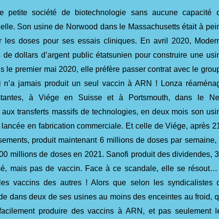
e petite société de biotechnologie sans aucune capacité 
rielle. Son usine de Norwood dans le Massachusetts était à pei
r les doses pour ses essais cliniques. En avril 2020, Moder
s de dollars d’argent public étatsunien pour construire une usi
s le premier mai 2020, elle préfère passer contrat avec le grou
i n’a jamais produit un seul vaccin à ARN ! Lonza réaména
stantes, à Viége en Suisse et à Portsmouth, dans le N
aux transferts massifs de technologies, en deux mois son usi
 lancée en fabrication commerciale. Et celle de Viége, après 2
ssements, produit maintenant 6 millions de doses par semaine, 
00 millions de doses en 2021. Sanofi produit des dividendes, 3
ssé, mais pas de vaccin. Face à ce scandale, elle se résout…
les vaccins des autres ! Alors que selon les syndicalistes 
ède dans deux de ses usines au moins des enceintes au froid, q
 facilement produire des vaccins à ARN, et pas seulement l