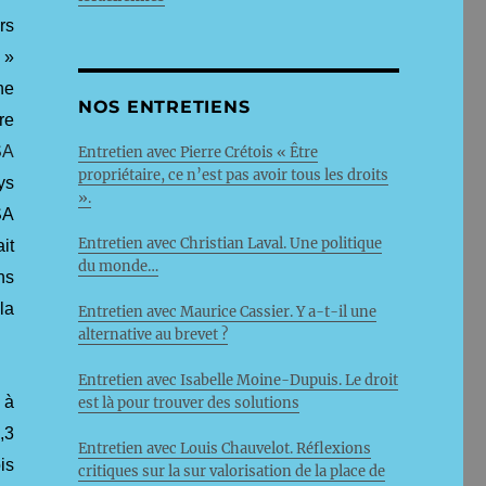
rs
 »
ne
NOS ENTRETIENS
re
SA
Entretien avec Pierre Crétois « Être
propriétaire, ce n’est pas avoir tous les droits
ys
».
SA
Entretien avec Christian Laval. Une politique
it
du monde…
ns
la
Entretien avec Maurice Cassier. Y a-t-il une
alternative au brevet ?
Entretien avec Isabelle Moine-Dupuis. Le droit
 à
est là pour trouver des solutions
,3
Entretien avec Louis Chauvelot. Réflexions
is
critiques sur la sur valorisation de la place de