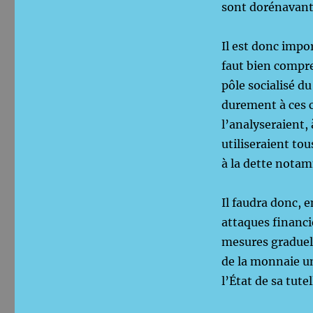
sont dorénavant 
Il est donc impor
faut bien compre
pôle socialisé d
durement à ces c
l’analyseraient, 
utiliseraient to
à la dette nota
Il faudra donc, e
attaques financi
mesures graduell
de la monnaie uni
l’État de sa tut