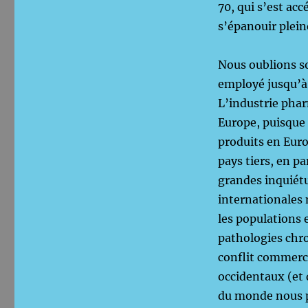
70, qui s’est acc
s’épanouir plei
Nous oublions so
employé jusqu’à 
L’industrie pha
Europe, puisque 
produits en Eur
pays tiers, en pa
grandes inquiétu
internationales 
les populations 
pathologies chro
conflit commerc
occidentaux (et 
du monde nous pl