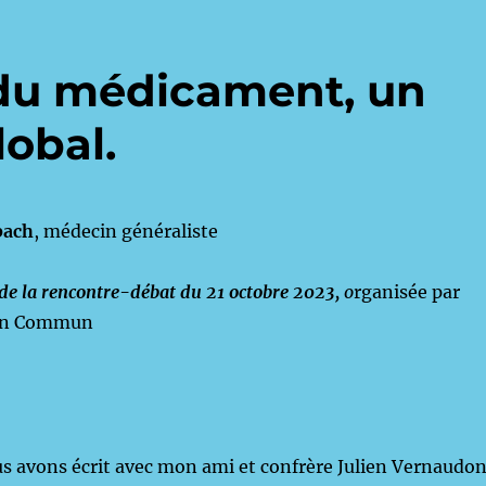
é du médicament, un
lobal.
bach
, médecin généraliste
 de la rencontre-débat du 21 octobre 2023,
o
rganisée par
en Commun
us avons écrit avec mon ami et confrère Julien Vernaudon