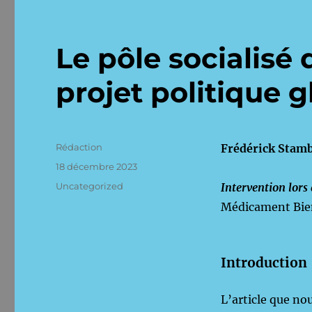
Le pôle socialis
projet politique g
Auteur
Rédaction
Frédérick Stam
Publié
18 décembre 2023
le
Catégories
Uncategorized
Intervention lors
Médicament Bi
Introduction
L’article que no