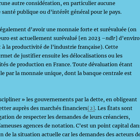
cune autre considération, en particulier aucune
 santé publique ou d’intérêt général pour le pays.
e également d’avoir une monnaie forte et surévaluée (on
euro est actuellement surévalué [en 2023 –
ndlr
] d’envir
à la productivité de l’industrie française). Cette
met de justifier ensuite les délocalisations ou les
tés de production en France. Toute dévaluation étant
e par la monnaie unique, dont la banque centrale est
iscipliner » les gouvernements par la dette, en obligeant
detter auprès des marchés financiers
[2]
. Les États sont
igation de respecter les demandes de leurs créanciers,
s fameuses agences de notation. C’est un point capital dan
 de la situation actuelle car les demandes des acteurs d