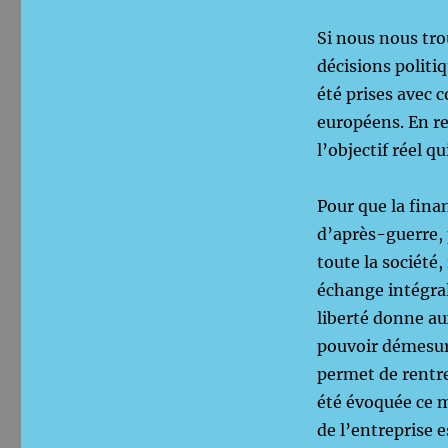
Si nous nous tro
décisions politi
été prises avec 
européens. En re
l’objectif réel q
Pour que la fina
d’après-guerre, 
toute la société,
échange intégral,
liberté donne a
pouvoir démesuré,
permet de rentrer
été évoquée ce ma
de l’entreprise 