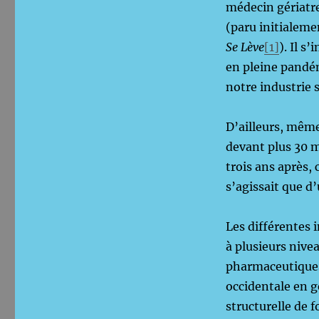
médecin gériatre
(paru initialeme
Se Lève
[1]
). Il s
en pleine pandé
notre industrie s
D’ailleurs, même
devant plus 30 m
trois ans après,
s’agissait que d
Les différentes 
à plusieurs nive
pharmaceutiques
occidentale en gé
structurelle de 