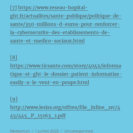
[7]
https://www.reseau-hopital-
ght.fr/actualites/sante-publique/politique-de-
sante/350-millions-d-euros-pour-renforcer-
la-cybersecurite-des-etablissements-de-
sante-et-medico-sociaux.html
[8]
https://www.ticsante.com/story/4042/informa
tique-et-ght-le-dossier-patient-informatise-
easily-a-le-vent-en-poupe.html
[9]
http://www.lesiss.org/offres/file_inline_src/4
45/445_P_15163_1.pdf
Auteur
Publié
Catégories
Rédaction
1 juillet 2022
Uncategorized