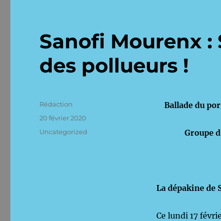
Sanofi Mourenx : 
des pollueurs !
Auteur
Rédaction
Ballade du port
Publié
20 février 2020
le
Catégories
Uncategorized
Groupe d
La dépakine de S
Ce lundi 17 févr