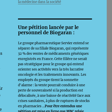
la médecine dans la société
Une pétition lancée par le
personnel de Biogaran :
Le groupe pharmaceutique Servier entend se
séparer de sa filiale Biogaran, qui représente
is
32 % des ventes de médicaments génériques
enregistrés en France. Cette filière ne serait
pas stratégique pour le groupe qui entend
u
orienter ses activités vers la très lucrative
oncologie et les traitements innovants. Les
employés du groupe tirent la sonnette
d'alarme : la vente pourrait conduire à une
Mr
perte de souveraineté si la production est
e
délocalisée, à une baisse de réactivité face aux
crises sanitaires, à plus de ruptures de stocks
en pharmacies …
Pour être entendus une
e
pétition est mise en ligne que MBC relaie,