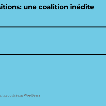
tions: une coalition inédite
nt propulsé par WordPress