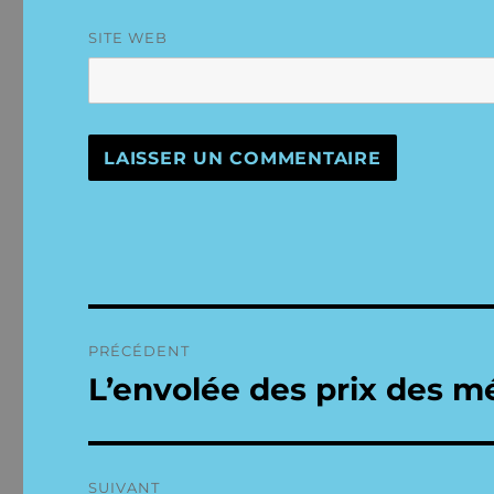
SITE WEB
Navigation
PRÉCÉDENT
de
L’envolée des prix des 
Publication
précédente :
l’article
SUIVANT