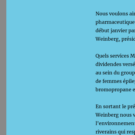
Nous voulons ain
pharmaceutique,
début janvier pa
Weinberg, présid
Quels services M
dividendes versé
au sein du groupe
de femmes épilep
bromopropane et 
En sortant le pr
Weinberg nous vo
l’environnement,
riverains qui re