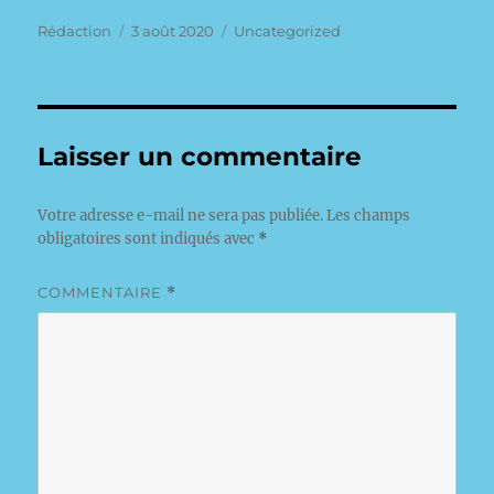
Auteur
Publié
Catégories
Rédaction
3 août 2020
Uncategorized
le
Laisser un commentaire
Votre adresse e-mail ne sera pas publiée.
Les champs
obligatoires sont indiqués avec
*
COMMENTAIRE
*