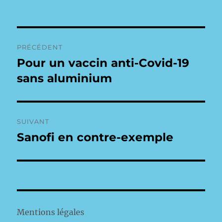
Navigation
PRÉCÉDENT
de
Pour un vaccin anti-Covid-19
Publication
précédente :
sans aluminium
l’article
SUIVANT
Sanofi en contre-exemple
Publication
suivante :
Mentions légales