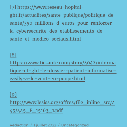
[7]
https://www.reseau-hopital-
ght.fr/actualites/sante-publique/politique-de-
sante/350-millions-d-euros-pour-renforcer-
la-cybersecurite-des-etablissements-de-
sante-et-medico-sociaux.html
[8]
https://www.ticsante.com/story/4042/informa
tique-et-ght-le-dossier-patient-informatise-
easily-a-le-vent-en-poupe.html
[9]
http://www.lesiss.org/offres/file_inline_src/4
45/445_P_15163_1.pdf
Auteur
Publié
Catégories
Rédaction
1 juillet 2022
Uncategorized