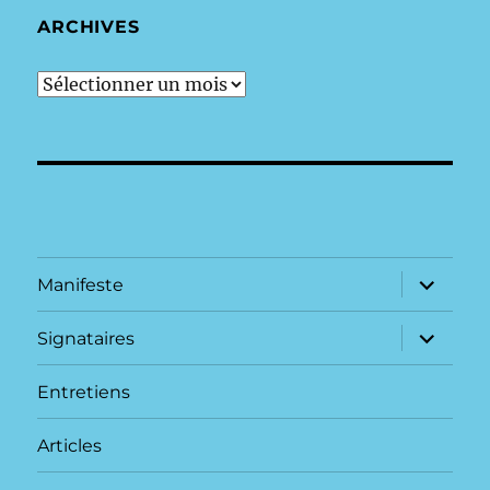
ARCHIVES
archives
ouvrir
Manifeste
le
sous-
menu
ouvrir
Signataires
le
sous-
menu
Entretiens
Articles