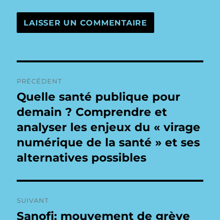
Navigation
PRÉCÉDENT
de
Quelle santé publique pour
Publication
précédente :
demain ? Comprendre et
l’article
analyser les enjeux du « virage
numérique de la santé » et ses
alternatives possibles
SUIVANT
Sanofi: mouvement de grève
Publication