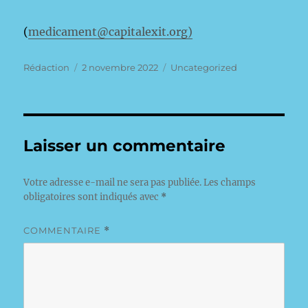
(
medicament@capitalexit.org)
Auteur
Publié
Catégories
Rédaction
2 novembre 2022
Uncategorized
le
Laisser un commentaire
Votre adresse e-mail ne sera pas publiée.
Les champs
obligatoires sont indiqués avec
*
COMMENTAIRE
*